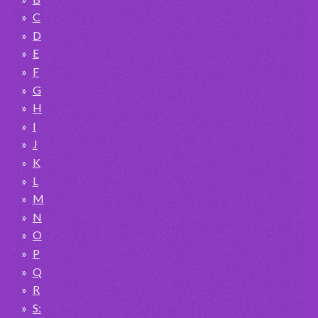
C
D
E
F
G
H
I
J
K
L
M
N
O
P
Q
R
S: