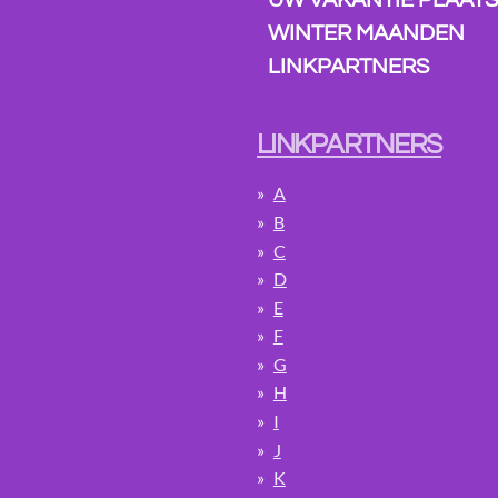
UW VAKANTIE PLAATS 
WINTER MAANDEN
LINKPARTNERS
LINKPARTNERS
A
B
C
D
E
F
G
H
I
J
K