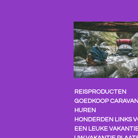
Ga
direct
naar
de
hoofdinhoud
REISPRODUCTEN
GOEDKOOP CARAVA
HUREN
HONDERDEN LINKS 
EEN LEUKE VAKANTI