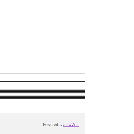
e
Powered by
JouwWeb