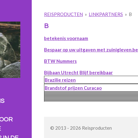
REISPRODUCTEN
»
LINKPARTNERS
»
B
B
betekenis voornaam
Bespaar op uw uitgaven met zuinigleven.b
BTW Nummers
Bijbaan Utrecht
Blijf bereikbaar
Brazilie reizen
Brandstof prijzen Curacao
NS
VOOR
© 2013 - 2026 Reisproducten
E