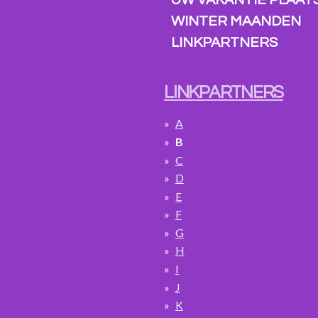
UW VAKANTIE PLAATS
WINTER MAANDEN
LINKPARTNERS
LINKPARTNERS
A
B
C
D
E
F
G
H
I
J
K