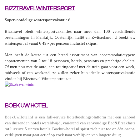
BIZZTRAVELWINTERSPORT
Supervoordelige wintersportvakanties!
Bizztravel biedt wintersportvakanties naar meer dan 100 verschillende
bestemmingen in Frankrijk, Oostenrijk, Italië en Zwitserland. U boekt uw
wintersport al vanaf € 49,- per persoon inclusief skipas.
Men heeft de keuze uit een breed assortiment van accommodatietypen:
appartementen van 2 tot 18 personen, hotels, pensions en prachtige chalets.
Of men nou met de auto, een touringcar of met de trein gaat voor een week,
midweek of een weekend, ze zullen zeker hun ideale wintersportvakantie
vinden bij Bizztravel Wintersportreizen.
BOEK UW HOTEL
BoekUwHotel.nl is een full-service hotelboekingsplatform met een aanbod
van duizenden hotels wereldwijd, variërend van eenvoudige Bed&Breakfasts
tot luxeuze 5 sterren hotels. Boekuwhotel.nl spitst zich niet toe op één-nacht-
verblijven maar gaat actief op zoek naar verblijven van langere duur;