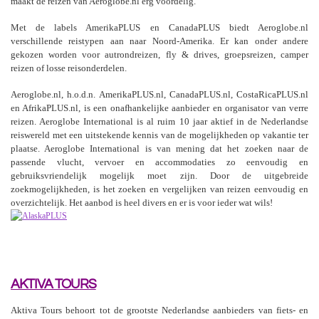
maakt de reizen van Aeroglobe.nl erg voordelig.
Met de labels AmerikaPLUS en CanadaPLUS biedt Aeroglobe.nl
verschillende reistypen aan naar Noord-Amerika. Er kan onder andere
gekozen worden voor autrondreizen, fly & drives, groepsreizen, camper
reizen of losse reisonderdelen.
Aeroglobe.nl, h.o.d.n. AmerikaPLUS.nl, CanadaPLUS.nl, CostaRicaPLUS.nl
en AfrikaPLUS.nl, is een onafhankelijke aanbieder en organisator van verre
reizen. Aeroglobe International is al ruim 10 jaar aktief in de Nederlandse
reiswereld met een uitstekende kennis van de mogelijkheden op vakantie ter
plaatse. Aeroglobe International is van mening dat het zoeken naar de
passende vlucht, vervoer en accommodaties zo eenvoudig en
gebruiksvriendelijk mogelijk moet zijn. Door de uitgebreide
zoekmogelijkheden, is het zoeken en vergelijken van reizen eenvoudig en
overzichtelijk. Het aanbod is heel divers en er is voor ieder wat wils!
AKTIVA TOURS
Aktiva Tours behoort tot de grootste Nederlandse aanbieders van fiets- en