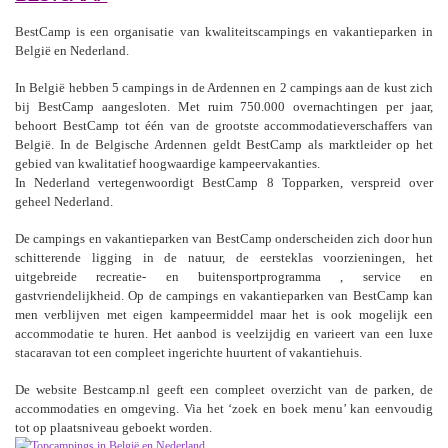
BestCamp is een organisatie van kwaliteitscampings en vakantieparken in
België en Nederland.
In België hebben 5 campings in de Ardennen en 2 campings aan de kust zich
bij BestCamp aangesloten. Met ruim 750.000 overnachtingen per jaar,
behoort BestCamp tot één van de grootste accommodatieverschaffers van
België. In de Belgische Ardennen geldt BestCamp als marktleider op het
gebied van kwalitatief hoogwaardige kampeervakanties.
In Nederland vertegenwoordigt BestCamp 8 Topparken, verspreid over
geheel Nederland.
De campings en vakantieparken van BestCamp onderscheiden zich door hun
schitterende ligging in de natuur, de eersteklas voorzieningen, het
uitgebreide recreatie- en buitensportprogramma , service en
gastvriendelijkheid. Op de campings en vakantieparken van BestCamp kan
men verblijven met eigen kampeermiddel maar het is ook mogelijk een
accommodatie te huren. Het aanbod is veelzijdig en varieert van een luxe
stacaravan tot een compleet ingerichte huurtent of vakantiehuis.
De website Bestcamp.nl geeft een compleet overzicht van de parken, de
accommodaties en omgeving. Via het ‘zoek en boek menu’ kan eenvoudig
tot op plaatsniveau geboekt worden.