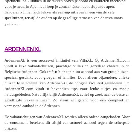
Apenheul! Ze klimmen in de takken boven je hoofd en klauteren ineens pal
voor je neus. In Apenheul loop je zomaar tússen de loslopende apen.
Kinderen kunnen zich lekker als een aap uitleven in één van de vele
speeltuinen, terwijl de ouders op de gezellige terrassen van de restaurants
genieten.
ARDENNEN XL
ArdennenXL is een succesvol initiatief van VillaXL. Op ArdennenXL.com
vindt u luxe vakantiehuizen, prachtige villa's en gezellige chalets in de
Belgische Ardennen. Ook treft u hier een ruim aanbod aan van grote huizen,
speciaal geschikt voor groepen of families. Door alleen bijzondere, unieke
huizen te selecteren, kan ArdennenXL de hoogste kwaliteit garanderen. Op
ArdennenXL.com vindt u bovendien tips voor leuke uitjes en mooie
natuurgebieden. Natuurlijk blijft ArdennenXL actief op zoek naar de beste en
gezelligste vakantiehuizen. Zo staan wij garant voor een compleet en
verrassend aanbod in de Ardennen.
De vakantiehuizen van ArdennenXL worden alleen online aangeboden. Voor
de consument betekent dit altijd een actueel aanbod tegen de scherpste
prijzen.