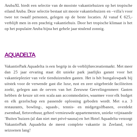
ArubaXL biedt een selectie van de mooiste vakantiehuizen op het tropische
eiland Aruba. Deze selectie bestaat uit mooie vakantiehuizen en –villa’s voor
twee tot twaalf personen, gelegen op de beste locaties. Al vanaf € 625,-
verblijft men in een prachtig vakantiehuis. Door het tropische klimaat is het
op het populaire Aruba bijna het gehele jaar stralend zonnig.
AQUADELTA
VakantiePark Aquadelta is een begrip in de verblijfsrecreatiemarkt. Met meer
dan 25 jaar ervaring staat dit unieke park jaarlijks garant voor het
vakantieplezier van vele tienduizenden gasten. Het is hét bungalowpark bij
uitstek voor de verwende gast die luxe, rust en zeer uitgebreide faciliteiten
zoekt, gelegen aan de oevers van het Zeeuwse Grevelingenmeer. Gasten
hebben de keuze uit een scala aan accommodaties, waarmee voor elk budget
en elk gezelschap een passende oplossing geboden wordt. Met o.a. 3
restaurants, bowling-, squash-, tennis- en midgetgolfbanen, overdekt
zwembad, fietsverhuur, geheel vernieuwde appartementen, unieke vrijstaande
‘Buiten’huizen (al dan niet met privé-sauna) en het Hotel Aquadelta verzorgt
VakantiePark Aquadelta de meest complete vakantie in Zeeland, vier
seizoenen lang!