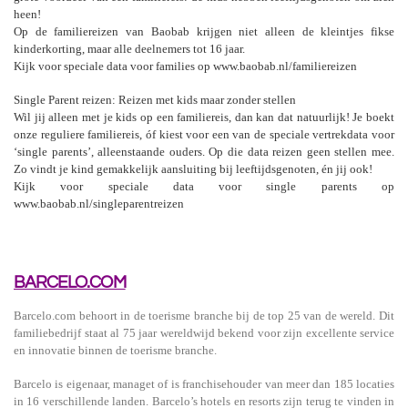
heen!
Op de familiereizen van Baobab krijgen niet alleen de kleintjes fikse
kinderkorting, maar alle deelnemers tot 16 jaar.
Kijk voor speciale data voor families op www.baobab.nl/familiereizen
Single Parent reizen: Reizen met kids maar zonder stellen
Wil jij alleen met je kids op een familiereis, dan kan dat natuurlijk! Je boekt
onze reguliere familiereis, óf kiest voor een van de speciale vertrekdata voor
‘single parents’, alleenstaande ouders. Op die data reizen geen stellen mee.
Zo vindt je kind gemakkelijk aansluiting bij leeftijdsgenoten, én jij ook!
Kijk voor speciale data voor single parents op
www.baobab.nl/singleparentreizen
BARCELO.COM
Barcelo.com behoort in de toerisme branche bij de top 25 van de wereld. Dit
familiebedrijf staat al 75 jaar wereldwijd bekend voor zijn excellente service
en innovatie binnen de toerisme branche.
Barcelo is eigenaar, managet of is franchisehouder van meer dan 185 locaties
in 16 verschillende landen. Barcelo’s hotels en resorts zijn terug te vinden in