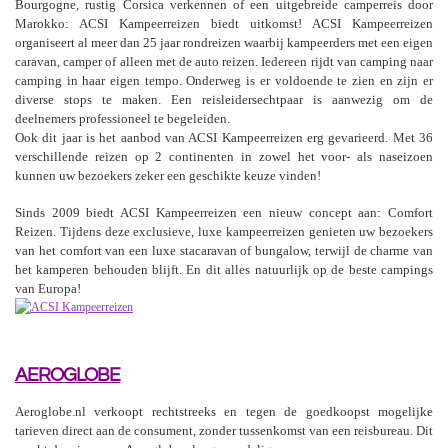
Bourgogne, rustig Corsica verkennen of een uitgebreide camperreis door
Marokko: ACSI Kampeerreizen biedt uitkomst! ACSI Kampeerreizen
organiseert al meer dan 25 jaar rondreizen waarbij kampeerders met een eigen
caravan, camper of alleen met de auto reizen. Iedereen rijdt van camping naar
camping in haar eigen tempo. Onderweg is er voldoende te zien en zijn er
diverse stops te maken. Een reisleidersechtpaar is aanwezig om de
deelnemers professioneel te begeleiden.
Ook dit jaar is het aanbod van ACSI Kampeerreizen erg gevarieerd. Met 36
verschillende reizen op 2 continenten in zowel het voor- als naseizoen
kunnen uw bezoekers zeker een geschikte keuze vinden!
Sinds 2009 biedt ACSI Kampeerreizen een nieuw concept aan: Comfort
Reizen. Tijdens deze exclusieve, luxe kampeerreizen genieten uw bezoekers
van het comfort van een luxe stacaravan of bungalow, terwijl de charme van
het kamperen behouden blijft. En dit alles natuurlijk op de beste campings
van Europa!
AEROGLOBE
Aeroglobe.nl verkoopt rechtstreeks en tegen de goedkoopst mogelijke
tarieven direct aan de consument, zonder tussenkomst van een reisbureau. Dit