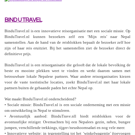
BIND U TRAVEL
BinduTravel.nl is een innovatieve reisorganisatie met een sociale missie. Op
BinduTravel.nl kunnen bezoekers zelf een ‘Mijn reis’ naar Nepal
samenstellen. Aan de hand van de reisblokken bepaalt de bezoeker zelf hoe
zijn of haar reis eruitziet. Bij het samenstellen ziet de bezoeker direct de
definitieve prijs.
BinduTravel.nl is een reisorganisatie die gelooft dat de lokale bevolking de
beste en mooiste plekken weet te vinden en werkt daarom samen met
betrouwbare lokale Nepalese partners. Waar andere reisorganisaties kiezen
voor de vaste toeristische locaties, zoekt BinduTravel.nl met haar lokale
partners buiten de gebaande paden het echte Nepal op.
Wat maakt BinduTravel.nl onderscheidend?
• Sociale missie: BinduTravel.nl is een sociale onderneming met een missie
om ontwikkeling in Nepal te stimuleren.
• Avontuurlijk aanbod: BinduTrave.nll biedt reisblokken voor de
avontuurlijke reiziger. Overnachten bij een Nepalees gezin, raften, bungee
jumpen, verschillende trekkings, tijger-/neushoornsafari en nog vele meer.
• Innovatieve website: in tegenstelling tot het ‘winkelwagentje’ (toevoegen