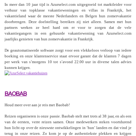
In meer dan 10 jaar tijd is Azurselect.com uitgegroeid tot marktleider voor
verhuur van topklasse vakantiewoningen en villas in Frankrijk, het
vakantieland waar de meeste Nederlanders en Belgen hun zomervakantie
doorbrengen. Deze doelstelling bereiken zij niet alleen. Samen met hun
partners werken ze heel hard om er voor te zorgen dat de vele
vakantiegangers in een gehuurde vakantiewoning van Azurselect.com
jaarlijks genieten van hun zomervakantie in Frankrijk.
De geautomatiseerde software zorgt voor een vlekkeloos verloop van iedere
boeking en onze klantenservice staat ervoor garant dat de klanten 7 dagen
per week van s’morgens 10 tot s’avond 22.00 uur in diverse talen advies
kunnen krijgen.
BAOBAB
Houd meer over aan je reis met Baobab!
Reizen organiseren is onze passie. Baobab stelt met trots al 38 jaar, en als een
van de eersten, verre reizen samen. Onze medewerkers steken voortdurend
hun licht op over de nieuwste ontwikkelingen in ‘hun’ landen en dat vind je
terug in onze reizen. Zo kom je op de authentiekste plekken en krijgen