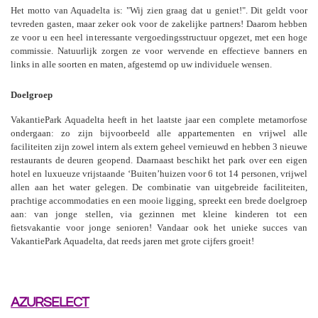
Het motto van Aquadelta is: "Wij zien graag dat u geniet!". Dit geldt voor
tevreden gasten, maar zeker ook voor de zakelijke partners! Daarom hebben
ze voor u een heel interessante vergoedingsstructuur opgezet, met een hoge
commissie. Natuurlijk zorgen ze voor wervende en effectieve banners en
links in alle soorten en maten, afgestemd op uw individuele wensen.
Doelgroep
VakantiePark Aquadelta heeft in het laatste jaar een complete metamorfose
ondergaan: zo zijn bijvoorbeeld alle appartementen en vrijwel alle
faciliteiten zijn zowel intern als extern geheel vernieuwd en hebben 3 nieuwe
restaurants de deuren geopend. Daarnaast beschikt het park over een eigen
hotel en luxueuze vrijstaande ‘Buiten’huizen voor 6 tot 14 personen, vrijwel
allen aan het water gelegen. De combinatie van uitgebreide faciliteiten,
prachtige accommodaties en een mooie ligging, spreekt een brede doelgroep
aan: van jonge stellen, via gezinnen met kleine kinderen tot een
fietsvakantie voor jonge senioren! Vandaar ook het unieke succes van
VakantiePark Aquadelta, dat reeds jaren met grote cijfers groeit!
AZURSELECT