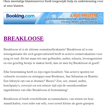
Onze meertalige klantenservice biedt toegewijde hulp en ondersteuning voor
al onze klanten.
BREAKLOOSE
Breakloose.nl is de ultieme zomer(surf)vakantie! Breakloose.nl is een
reisorganisatie die zich gespecialiseerd heeft in actieve zomervakanties voor
jong en oud. Als het maar iets met golfsurfen, surfen, relaxen, levensgenieten
en een gezellig feestje te maken heeft, dan zit men bij Breakloose.nl goed!
Elke bestemming heeft zo zijn eigen kwaliteit. Van actieve sporten tot
culturele excursies en uitstapjes naar Bordeaux, San Sebastian en Biarritz.
Een lifestyle om van te dromen? Hoezo? Zon, zee, strand, surfen,
beachparty's, cerveza's en een relaxte tijd zijn de onontkoombare
ingrediënten van elke Breakloose.nl bestemming!
Breakloose.nl biedt verschillende accommodaties, van tenten tot luxe
strandchalets, voor ieder wat wils, voor zowel kleine als grote groepen.