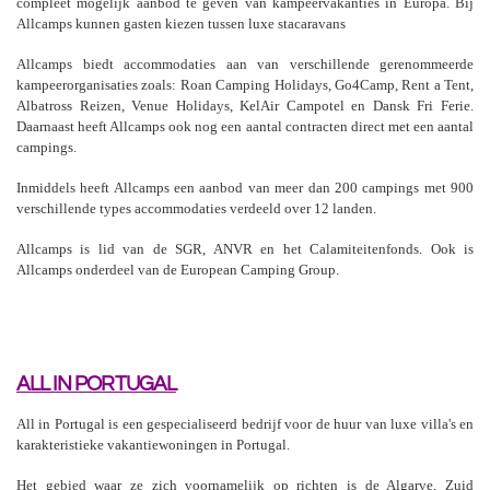
compleet mogelijk aanbod te geven van kampeervakanties in Europa. Bij
Allcamps kunnen gasten kiezen tussen luxe stacaravans
Allcamps biedt accommodaties aan van verschillende gerenommeerde
kampeerorganisaties zoals: Roan Camping Holidays, Go4Camp, Rent a Tent,
Albatross Reizen, Venue Holidays, KelAir Campotel en Dansk Fri Ferie.
Daarnaast heeft Allcamps ook nog een aantal contracten direct met een aantal
campings.
Inmiddels heeft Allcamps een aanbod van meer dan 200 campings met 900
verschillende types accommodaties verdeeld over 12 landen.
Allcamps is lid van de SGR, ANVR en het Calamiteitenfonds. Ook is
Allcamps onderdeel van de European Camping Group.
ALL IN PORTUGAL
All in Portugal is een gespecialiseerd bedrijf voor de huur van luxe villa's en
karakteristieke vakantiewoningen in Portugal.
Het gebied waar ze zich voornamelijk op richten is de Algarve, Zuid