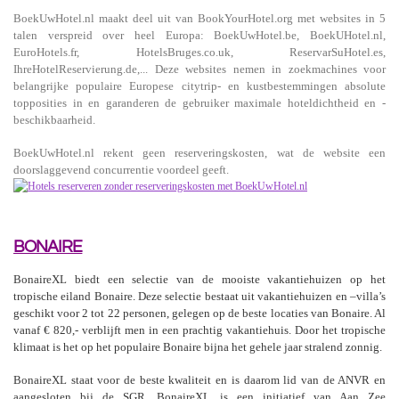
BoekUwHotel.nl maakt deel uit van BookYourHotel.org met websites in 5
talen verspreid over heel Europa: BoekUwHotel.be, BoekUHotel.nl,
EuroHotels.fr, HotelsBruges.co.uk, ReservarSuHotel.es,
IhreHotelReservierung.de,... Deze websites nemen in zoekmachines voor
belangrijke populaire Europese citytrip- en kustbestemmingen absolute
topposities in en garanderen de gebruiker maximale hoteldichtheid en -
beschikbaarheid.
BoekUwHotel.nl rekent geen reserveringskosten, wat de website een
doorslaggevend concurrentie voordeel geeft.
BONAIRE
BonaireXL biedt een selectie van de mooiste vakantiehuizen op het
tropische eiland Bonaire. Deze selectie bestaat uit vakantiehuizen en –villa’s
geschikt voor 2 tot 22 personen, gelegen op de beste locaties van Bonaire. Al
vanaf € 820,- verblijft men in een prachtig vakantiehuis. Door het tropische
klimaat is het op het populaire Bonaire bijna het gehele jaar stralend zonnig.
BonaireXL staat voor de beste kwaliteit en is daarom lid van de ANVR en
aangesloten bij de SGR. BonaireXL is een initiatief van Aan Zee