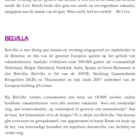
wordt. Be Live Hotels biedt elke gast een uniek en onvergeetbare vakantie,
aangepast aan de smaak van de gast. Wees uzelf, leef uw wereld… Be Live.
BELVILLA
Belvilla is met dertig jaar kennis en ervaring uitgegroeid tot marktleider in
de Benelux en één van de grootste Europese spelers op het gebied van
vakantiehuizen. Jaarlijks verblijven ruim 500.000 gasten uit voornamelijk
Nederland, België, Duitsland, Frankrijk, Italië, Spanje en Groot-Brittannië in
één Belvilla. Belvilla is lid van de ANVR, Stichting Garantiefonds
Reisgelden (SGR) en Thuiswinkel en zijn sinds 2007 onderdeel van de
Europese holding @Leisure.
Bij Belvilla vinden consumenten een keus uit 18.000 unieke, online
boekbare vakantiehuizen voor alle soorten vakanties. Voor een weekendje
weg, met zomervakantie, op wintersport of gewoon een tussendoortje? Aan
de kust, het binnenland of in de bergen? Er is altijd een Belvilla. Van knusse
gîte voor twee tot groepskasteel, van appartement in hartje Rome tot hutje op
de hei, van eenvoudige boomhut tot superluxe droomvilla, van dichtbij tot
verder weg.