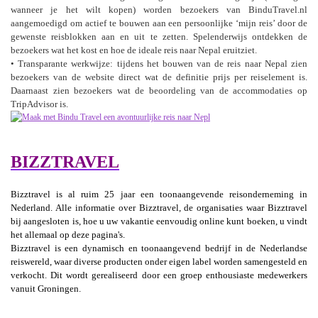
wanneer je het wilt kopen) worden bezoekers van BinduTravel.nl
aangemoedigd om actief te bouwen aan een persoonlijke ‘mijn reis’ door de
gewenste reisblokken aan en uit te zetten. Spelenderwijs ontdekken de
bezoekers wat het kost en hoe de ideale reis naar Nepal eruitziet.
• Transparante werkwijze: tijdens het bouwen van de reis naar Nepal zien
bezoekers van de website direct wat de definitie prijs per reiselement is.
Daarnaast zien bezoekers wat de beoordeling van de accommodaties op
TripAdvisor is.
BIZZTRAVEL
Bizztravel is al ruim 25 jaar een toonaangevende reisonderneming in
Nederland. Alle informatie over Bizztravel, de organisaties waar Bizztravel
bij aangesloten is, hoe u uw vakantie eenvoudig online kunt boeken, u vindt
het allemaal op deze pagina's.
Bizztravel is een dynamisch en toonaangevend bedrijf in de Nederlandse
reiswereld, waar diverse producten onder eigen label worden samengesteld en
verkocht. Dit wordt gerealiseerd door een groep enthousiaste medewerkers
vanuit Groningen.