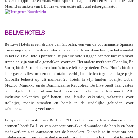
Diverse topproducten zoals wintersport in Lapland en een zonvakantie naar
Mauritius maken van BBI Travel een échte allround reisorganisator.
BE LIVE HOTELS
Be Live Hotels is een divisie van Globalia, een van de voornaamste Spaanse
toeristengroepen. De 4- en 5sterren accommodaties staan hoog in het vaandel
in het Be Live Hotels portfolio. Bijna alle hotels liggen aan zee met een mooi
strand en zijn van alle gemakken voorzien. Het andere merk van Globalia, Be
Smart, biedt 3- tot 4 sterren hotels in stedelijke gebieden. Deze Hotels bieden
haar gasten alles om een comfortabel verblijf te bieden tegen een lage prijs.
Globalia beheert op dit moment 23 hotels in vijf landen: Spanje, Cuba,
Mexico, Marokko en de Dominicaanse Republiek. Be Live biedt haar gasten
een uitgebreid aanbod aan faciliteiten en hotels naar ieders smaak: All-
inclusive vakanties, golf banen, spa, familie vakanties, vakanties voor
stelletjes, mooie stranden en hotels in de stedelijke gebieden voor
zakenreizen en nog veel meer.
In lijn met het motto van Be Live: “Het is beter om te leven dan erover te
dromen” heeft Be Live een concept ontwikkeld waardoor de hotels en haar
medewerkers zich aanpassen aan de bezoekers. Dit stelt ze in staat om een
unieke ervaring op het gebied van cultuur te beleven in het land dat bezocht