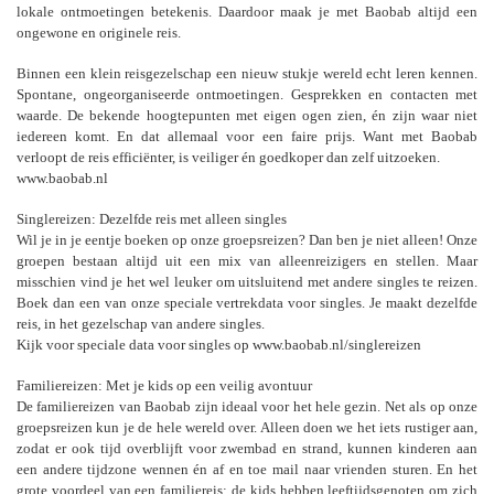
lokale ontmoetingen betekenis. Daardoor maak je met Baobab altijd een
ongewone en originele reis.
Binnen een klein reisgezelschap een nieuw stukje wereld echt leren kennen.
Spontane, ongeorganiseerde ontmoetingen. Gesprekken en contacten met
waarde. De bekende hoogtepunten met eigen ogen zien, én zijn waar niet
iedereen komt. En dat allemaal voor een faire prijs. Want met Baobab
verloopt de reis efficiënter, is veiliger én goedkoper dan zelf uitzoeken.
www.baobab.nl
Singlereizen: Dezelfde reis met alleen singles
Wil je in je eentje boeken op onze groepsreizen? Dan ben je niet alleen! Onze
groepen bestaan altijd uit een mix van alleenreizigers en stellen. Maar
misschien vind je het wel leuker om uitsluitend met andere singles te reizen.
Boek dan een van onze speciale vertrekdata voor singles. Je maakt dezelfde
reis, in het gezelschap van andere singles.
Kijk voor speciale data voor singles op www.baobab.nl/singlereizen
Familiereizen: Met je kids op een veilig avontuur
De familiereizen van Baobab zijn ideaal voor het hele gezin. Net als op onze
groepsreizen kun je de hele wereld over. Alleen doen we het iets rustiger aan,
zodat er ook tijd overblijft voor zwembad en strand, kunnen kinderen aan
een andere tijdzone wennen én af en toe mail naar vrienden sturen. En het
grote voordeel van een familiereis: de kids hebben leeftijdsgenoten om zich