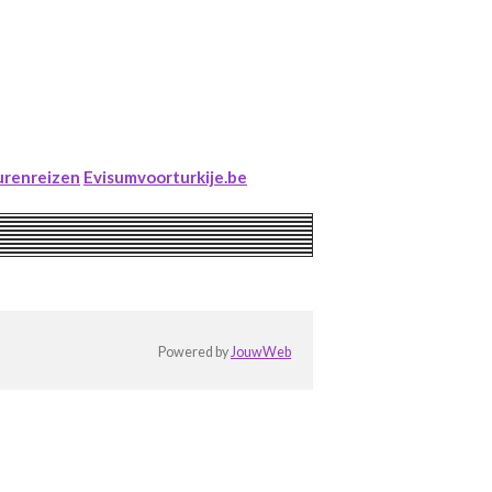
urenreizen
Evisumvoorturkije.be
Powered by
JouwWeb