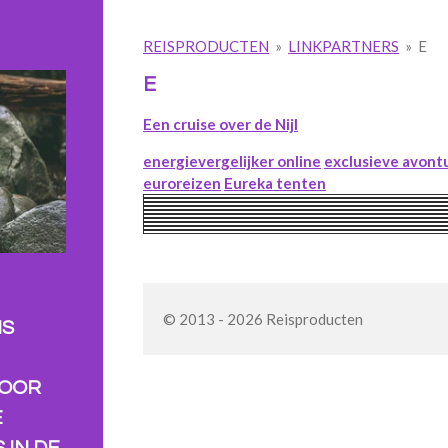
REISPRODUCTEN
»
LINKPARTNERS
»
E
E
Een cruise over de Nijl
energievergelijker online
exclusieve avont
euroreizen
Eureka tenten
© 2013 - 2026 Reisproducten
NS
VOOR
E