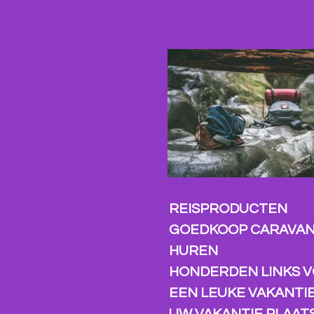
Ga
direct
naar
de
hoofdinhoud
REISPRODUCTEN
GOEDKOOP CARAVA
HUREN
HONDERDEN LINKS 
EEN LEUKE VAKANTI