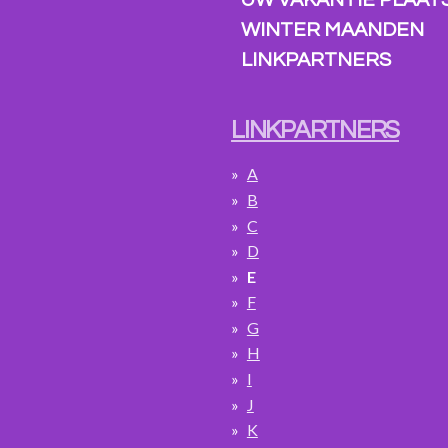
UW VAKANTIE PLAATS
WINTER MAANDEN
LINKPARTNERS
LINKPARTNERS
A
B
C
D
E
F
G
H
I
J
K